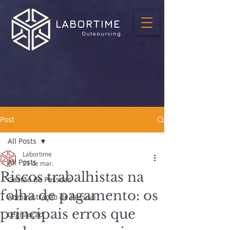
LABORTIME
Outsourcing
Post
All Posts
Labortime
All Posts
23 de mar.
Riscos trabalhistas na
Gestão de Pessoas
folha de pagamento: os
Administração de Pessoal
principais erros que
Legislação