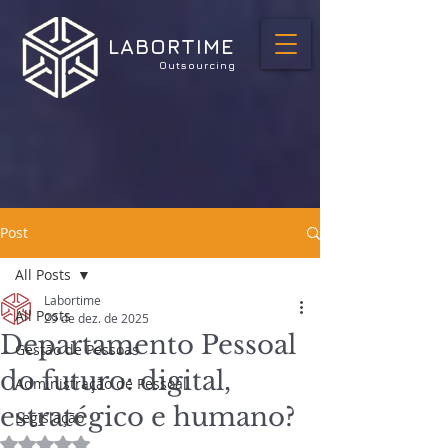
LABORTIME
Outsourcing
Post
All Posts
Labortime
All Posts
29 de dez. de 2025
Departamento Pessoal
Gestão de Pessoas
do futuro: digital,
Administração de Pessoal
estratégico e humano?
Legislação
Avaliado com NaN de 5 estrelas.