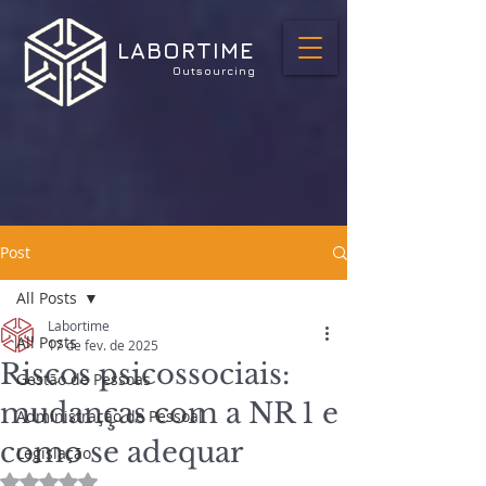
LABORTIME
Outsourcing
Post
All Posts
Labortime
All Posts
17 de fev. de 2025
Riscos psicossociais:
Gestão de Pessoas
mudanças com a NR 1 e
Administração de Pessoal
como se adequar
Legislação
Avaliado com NaN de 5 estrelas.