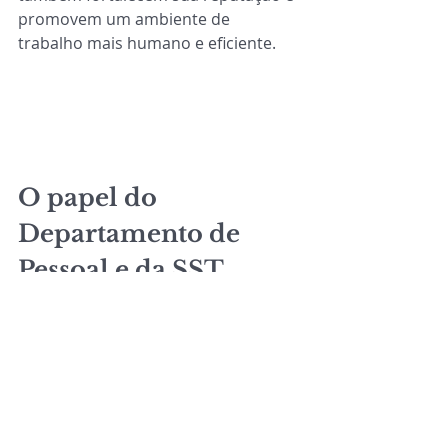
promovem um ambiente de 
trabalho mais humano e eficiente.
O papel do 
Departamento de 
Pessoal e da SST 
O Departamento de Pessoal e a área 
de SST desempenham um papel 
fundamental na adaptação às novas 
exigências da NR 1. Entre suas 
responsabilidades estão: 
Atualizar o PGR para incluir 