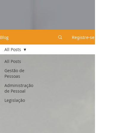
Blog
Registre-se
All Posts
All Posts
Gestão de
Pessoas
Administração
de Pessoal
Legislação