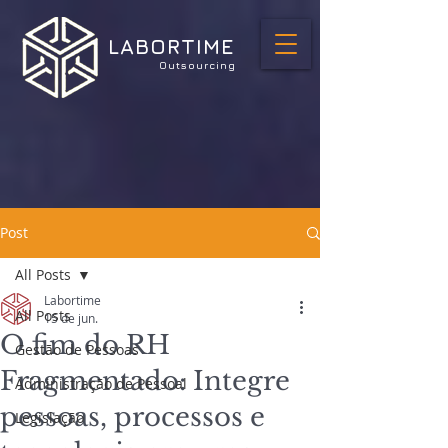
LABORTIME
Outsourcing
Post
All Posts
Labortime
All Posts
15 de jun.
O fim do RH
Gestão de Pessoas
Fragmentado: Integre
Administração de Pessoal
pessoas, processos e
Legislação