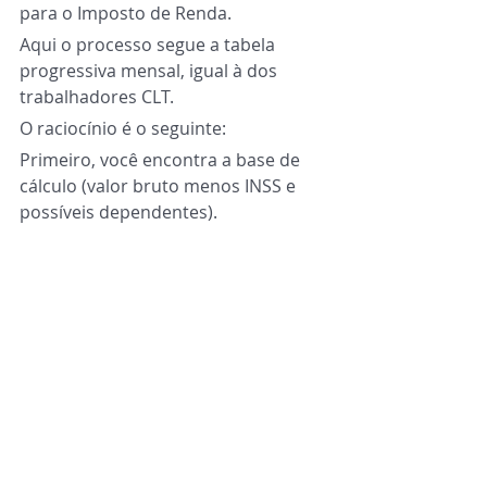
para o Imposto de Renda.
Aqui o processo segue a tabela 
progressiva mensal, igual à dos 
trabalhadores CLT.
O raciocínio é o seguinte:
Primeiro, você encontra a base de 
cálculo (valor bruto menos INSS e 
possíveis dependentes).
Depois, aplica a alíquota 
correspondente.
E, por fim, desconta a parcela 
dedutível da tabela.
Como informar o 
pró-labore no eSocial
Essa parte exige atenção, porque 
qualquer erro pode travar o 