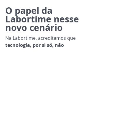
O papel da 
Labortime nesse 
novo cenário
Na Labortime, acreditamos que 
tecnologia, por si só, não 
transforma o RH
. O verdadeiro 
diferencial está na combinação entre 
uma plataforma robusta, processos 
bem definidos e especialistas 
capazes de conduzir uma operação 
eficiente.
Por isso, unimos o ecossistema 
Senior HCM ao nosso 
HUB de 
Serviços de RH
, entregando uma 
experiência completa de 
autoatendimento, workflows 
inteligentes, Inteligência Artificial e 