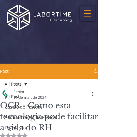
LABORTIME
Outsourcing
Post
All Posts
Senior
All Posts
11 de mar. de 2024
OCR - Como esta
Gestão de Pessoas
tecnologia pode facilitar
Administração de Pessoal
a vida do RH
Legislação
Avaliado com NaN de 5 estrelas.