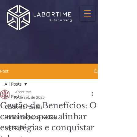
LABORTIME
Outsourcing
Post
All Posts
Labortime
All Posts
15 de set. de 2025
Gestão de Benefícios: O
Gestão de Pessoas
caminho para alinhar
Administração de Pessoal
estratégias e conquistar
Legislação