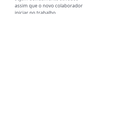
assim que o novo colaborador 
iniciar no trabalho. 
9. Monitore resultados e aplique a 
melhoria contínua 
Mensure o impacto dos 
benefícios no engajamento e 
satisfação dos colaboradores 
por meio de indicadores como 
taxas de adesão, 
absenteísmo
 e 
produtividade. 
Solicite feedback dos 
colaboradores regularmente e 
use essas informações para 
ajustar sua política. Ouvir os 
colaboradores é essencial para 
garantir que a empresa está no 
caminho certo e evitar o 
turnover
.