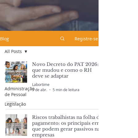
Blog
Registre-se
All Posts
All Posts
Novo Decreto do PAT 2026: o
que mudou e como o RH
Gestão de
deve se adaptar
Pessoas
Labortime
Administração
9 de abr.
5 min de leitura
de Pessoal
Legislação
Riscos trabalhistas na folha de
pagamento: os principais erros
que podem gerar passivos nas
empresas