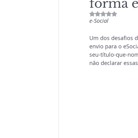
forma e
Avaliado com NaN
e-Social
Um dos desafios d
envio para o eSoci
seu-título-que-nom
não declarar essa