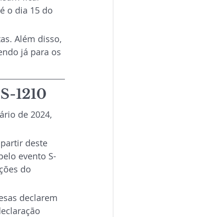
 o dia 15 do 
as. Além disso, 
ndo já para os 
 S-1210
rio de 2024, 
artir deste 
pelo evento S-
ções do 
esas declarem 
declaração 