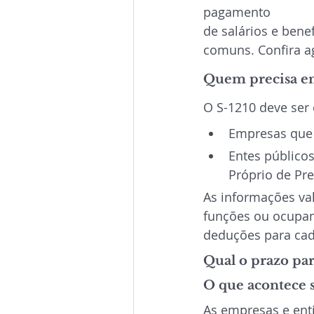
pagamento
de salários e bene
comuns. Confira a
Quem precisa en
O S-1210 deve ser 
Empresas que 
Entes público
Próprio de Pre
As informações v
funções ou ocupam
deduções para cada
Qual o prazo par
O que acontece s
As empresas e ent