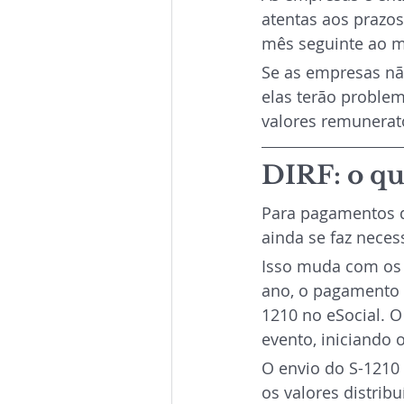
atentas aos prazo
mês seguinte ao m
Se as empresas não
elas terão proble
valores remunerató
DIRF: o qu
Para pagamentos d
ainda se faz neces
Isso muda com os p
ano, o pagamento d
1210 no eSocial. 
evento, iniciando
O envio do S-1210
os valores distri