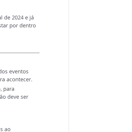
l de 2024 e já 
star por dentro 
 dos eventos
ra acontecer.
 para 
ão deve ser 
s ao 