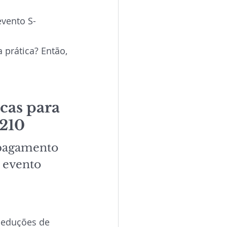
evento S-
 prática? Então,
cas para 
1210
pagamento 
 evento
eduções de 