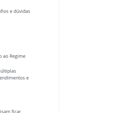
fios e dúvidas 
o ao Regime 
ltiplas 
rendimentos e 
isam ficar 