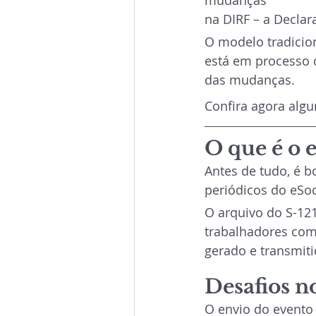
mudanças
na DIRF – a Decla
O modelo tradicion
está em processo d
das mudanças.
Confira agora alg
O que é o 
Antes de tudo, é b
periódicos do eSoc
O arquivo do S-12
trabalhadores com
gerado e transmit
Desafios n
O envio do evento 