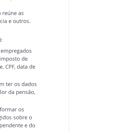
o reúne as
cia e outros.
:
s empregados 
 imposto de 
, CPF, data de 
m ter os dados 
lor da pensão, 
formar os 
gidos sobre o 
ependente e do 