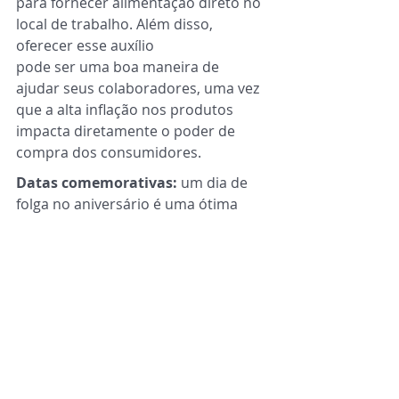
para fornecer alimentação direto no 
local de trabalho. Além disso, 
oferecer esse auxílio
pode ser uma boa maneira de 
ajudar seus colaboradores, uma vez 
que a alta inflação nos produtos 
impacta diretamente o poder de 
compra dos consumidores.
Datas comemorativas:
 um dia de 
folga no aniversário é uma ótima 
pedida para
recarregar as energias e voltar com 
tudo pro trabalho. Se a ideia do day 
off não for viável, a empresa pode 
presenteá-lo ou proporcionar uma 
pequena comemoração no local de 
trabalho, que valoriza o 
aniversariante e proporciona um 
momento de descontração para a 