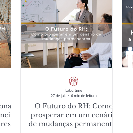
Labortime
27 de jul.
6 min de leitura
onal
O Futuro do RH: Como
ncial
prosperar em um cenário
resa
de mudanças permanentes