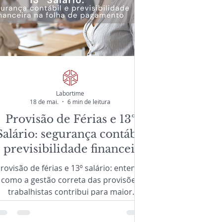
Labortime
18 de mai.
6 min de leitura
Provisão de Férias e 13º
Salário: segurança contábil
 previsibilidade financeira
na folha de pagamento
rovisão de férias e 13º salário: entenda
como a gestão correta das provisões
trabalhistas contribui para maior
segurança contábil, compliance,
previsibilidade financeira e suporte à