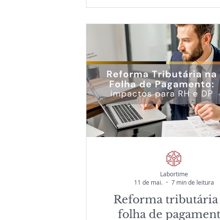
diferentes sistemas pode gerar
operacionais e trabalhistas. D
como a integração entre HCM,
Assinatura Eletrônica ajuda a cen
informações, aumentar a segu
melhorar a rastreabilidade e t
RH mais eficiente, estratégi
preparado para o futuro
Labortime
11 de mai.
7 min de leitura
Reforma tributária
folha de pagament