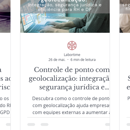
Labortime
26 de mai.
6 min de leitura
a
Controle de ponto com
s ao
geolocalização: integração,
iscos
segurança jurídica e
e
H
eficiência para RH e DP
o os
Descubra como o controle de ponto
P
 do RH?
com geolocalização ajuda empresas
LGPD e
com equipes externas a aumentar a
liance,
segurança jurídica, reduzir retrabalho
os em
no RH e automatizar processos do