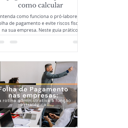
como calcular
ntenda como funciona o pró-labore na
olha de pagamento e evite riscos fiscais
na sua empresa. Neste guia prático,
você aprende o que é pró-labore,
quando ele é obrigatório, as diferenças
em relação à distribuição de lucros,
omo calcular INSS e IRRF corretamente
 como fazer os lançamentos no eSocial
sem erros.