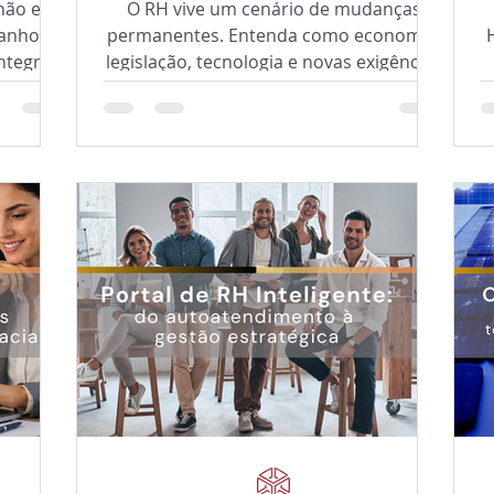
não está
O RH vive um cenário de mudanças
manho da
permanentes. Entenda como economia,
ntegrar
legislação, tecnologia e novas exigências
ência
regulatórias estão transformando a
se novo
gestão de pessoas e por que processos
nça,
estruturados, governança e modelos de
para as
BPO/BPS são fundamentais para
iência.
responder com agilidade aos desafios
do ambiente corporativo.