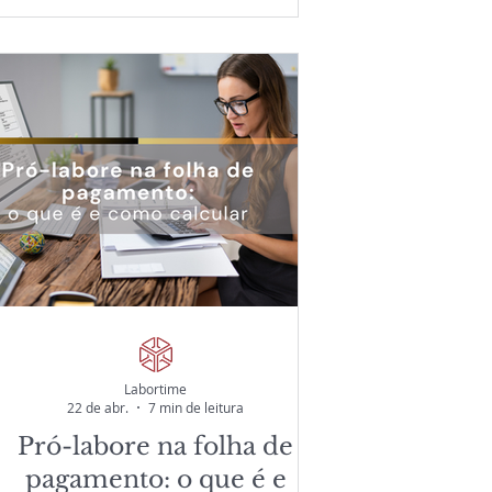
controladoria. Saiba como tecnologia,
parametrização adequada e expertise
operacional ajudam empresas a
garantir confiabilidade nos processos
de folha de pagamento e fechamentos
contábeis.
Labortime
22 de abr.
7 min de leitura
Pró-labore na folha de
pagamento: o que é e