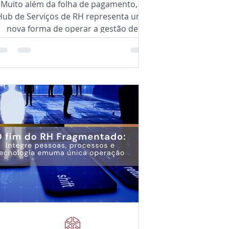
Muito além da folha de pagamento, o
Hub de Serviços de RH representa uma
nova forma de operar a gestão de
pessoas. Conheça como a integração
entre especialistas, tecnologia,
workflows inteligentes e Inteligência
Artificial amplia a capacidade do RH,
fortalece a governança e sustenta o
crescimento das organizações.