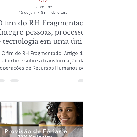
Labortime
15 de jun.
8 min de leitura
O fim do RH Fragmentado:
Integre pessoas, processos
e tecnologia em uma única
operação
O fim do RH Fragmentado. Artigo da
Labortime sobre a transformação das
operações de Recursos Humanos por
meio de um modelo integrado de RH
Inteligente como Serviço, combinando
tecnologia HCM, Inteligência Artificial,
automação, governança, compliance e
especialistas para melhorar a
xperiência do colaborador, aumentar a
produtividade, reduzir riscos
operacionais e permitir o crescimento
sustentável das organizações.