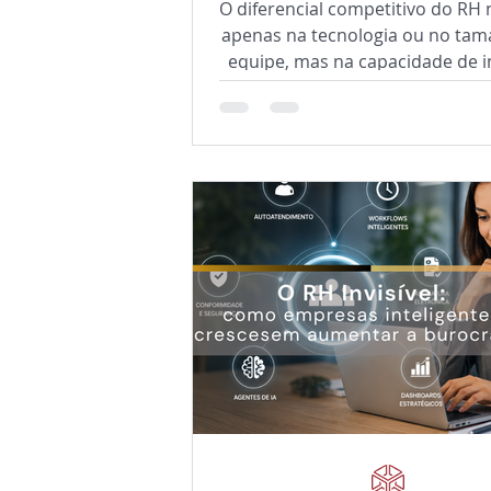
O diferencial competitivo do RH 
apenas na tecnologia ou no ta
equipe, mas na capacidade de i
pessoas, processos e intelig
operacional. Descubra como es
modelo fortalece a governa
aumenta a produtividade e pre
empresas para crescer com efic