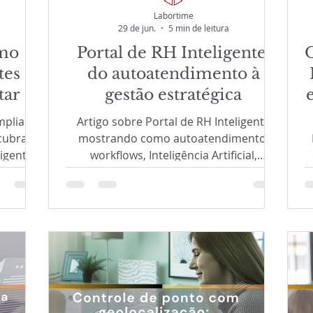
Labortime
29 de jun.
5 min de leitura
omo
Portal de RH Inteligente:
tes
do autoatendimento à
ar a
gestão estratégica
mpliar a
Artigo sobre Portal de RH Inteligente
cubra
mostrando como autoatendimento,
igentes,
workflows, Inteligência Artificial,
listas
analytics e gestão digital transformam a
 a
experiência do colaborador e tornam o
mente a
RH mais estratégico. O conteúdo aborda
orços no
automação de processos, gestão de
as.
férias, feedback contínuo, estrutura
organizacional, tomada de decisão
e
baseada em dados e o papel da
tecnologia na modernização da gestão
de pessoas.