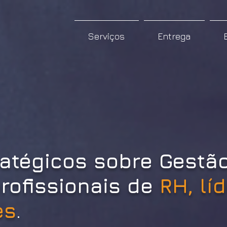
Serviços
Entrega
atégicos sobre
Gestã
rofissionais de
RH, lí
es
.