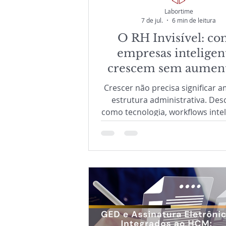
Labortime
7 de jul.
6 min de leitura
O RH Invisível: c
empresas inteligen
crescem sem aument
burocracia
Crescer não precisa significar a
estrutura administrativa. Des
como tecnologia, workflows intel
Inteligência Artificial e especia
permitem que o RH reduza
complexidade operacional, au
eficiência e concentre seus esf
desenvolvimento das pesso