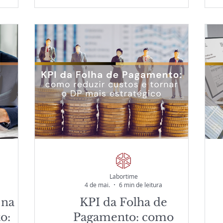
 riscos
Departamento Pessoal. Veja como
escubra
integração com folha de pagamento,
 GED e
Portal Web/App, workflows digitais e
tralizar
indicadores gerenciais tornam a gestão
rança,
da jornada mais eficiente, transparente
ornar o
e estratégica para empresas que
co e
buscam mais controle operacional e
.
conformidade.
Labortime
4 de mai.
6 min de leitura
 na
KPI da Folha de
o:
Pagamento: como