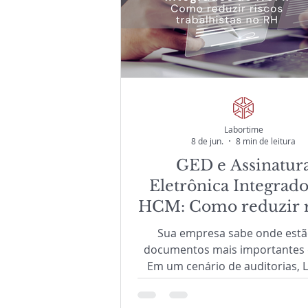
Labortime
8 de jun.
8 min de leitura
GED e Assinatur
Eletrônica Integrado
HCM: Como reduzir r
trabalhistas no R
Sua empresa sabe onde estã
documentos mais importantes
Em um cenário de auditorias, 
crescente necessidade de comp
manter documentos dispers