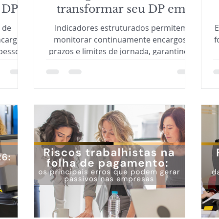
 DP
transformar seu DP em
um centro de inteligência
 de
Indicadores estruturados permitem
E
financeira
ncargos
monitorar continuamente encargos,
f
 pessoal
prazos e limites de jornada, garantindo
maior controle da operação. Como
resultado, o Departamento Pessoal
reduz riscos, evita passivos e assegura
conformidade com a CLT.
c
e